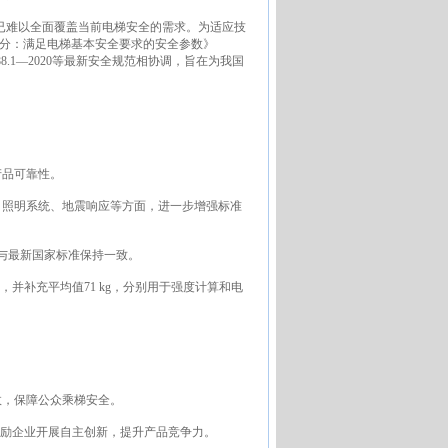
已难以全面覆盖当前电梯安全的需求。为适应技
部分：满足电梯基本安全要求的安全参数》
/T 7588.1—2020等最新安全规范相协调，旨在为我国
产品可靠性。
、照明系统、地震响应等方面，进一步增强标准
等也与最新国家标准保持一致。
，并补充平均值71 kg，分别用于强度计算和电
故，保障公众乘梯安全。
鼓励企业开展自主创新，提升产品竞争力。