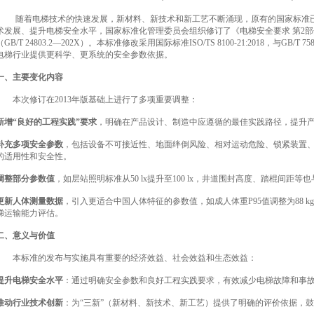
随着电梯技术的快速发展，新材料、新技术和新工艺不断涌现，原有的国家标准
术发展、提升电梯安全水平，国家标准化管理委员会组织修订了《电梯安全要求 第2
（GB/T 24803.2—202X）。本标准修改采用国际标准ISO/TS 8100-21:2018，与GB
电梯行业提供更科学、更系统的安全参数依据。
一、主要变化内容
本次修订在2013年版基础上进行了多项重要调整：
新增“良好的工程实践”要求
，明确在产品设计、制造中应遵循的最佳实践路径，提升
补充多项安全参数
，包括设备不可接近性、地面绊倒风险、相对运动危险、锁紧装置
的适用性和安全性。
调整部分参数值
，如层站照明标准从50 lx提升至100 lx，井道围封高度、踏棍间距
更新人体测量数据
，引入更适合中国人体特征的参数值，如成人体重P95值调整为88 kg
梯运输能力评估。
二、意义与价值
本标准的发布与实施具有重要的经济效益、社会效益和生态效益：
提升电梯安全水平
：通过明确安全参数和良好工程实践要求，有效减少电梯故障和事
推动行业技术创新
：为“三新”（新材料、新技术、新工艺）提供了明确的评价依据，