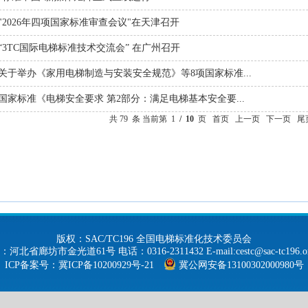
"2026年四项国家标准审查会议"在天津召开
“3TC国际电梯标准技术交流会” 在广州召开
关于举办《家用电梯制造与安装安全规范》等8项国家标准...
国家标准《电梯安全要求 第2部分：满足电梯基本安全要...
共 79 条 当前第 1
/ 10
页 首页 上一页
下一页
尾
版权：SAC/TC196 全国电梯标准化技术委员会
河北省廊坊市金光道61号 电话：0316-2311432 E-mail:cestc@sac-tc196.or
ICP备案号
：冀ICP备10200929号-21
冀公网安备13100302000980号