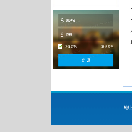
.
.
.
.
地址：